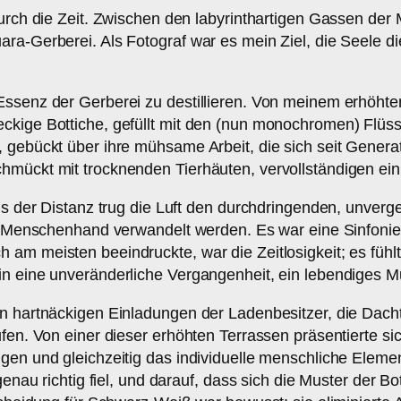
durch die Zeit. Zwischen den labyrinthartigen Gassen der 
ra-Gerberei. Als Fotograf war es mein Ziel, die Seele d
ssenz der Gerberei zu destillieren. Von meinem erhöhten
kige Bottiche, gefüllt mit den (nun monochromen) Flüssi
, gebückt über ihre mühsame Arbeit, die sich seit Gener
chmückt mit trocknenden Tierhäuten, vervollständigen e
aus der Distanz trug die Luft den durchdringenden, unverg
ch Menschenhand verwandelt werden. Es war eine Sinfonie
 am meisten beeindruckte, war die Zeitlosigkeit; es fü
 in eine unveränderliche Vergangenheit, ein lebendiges
en hartnäckigen Einladungen der Ladenbesitzer, die Dach
fen. Von einer dieser erhöhten Terrassen präsentierte si
ngen und gleichzeitig das individuelle menschliche Elem
 genau richtig fiel, und darauf, dass sich die Muster der 