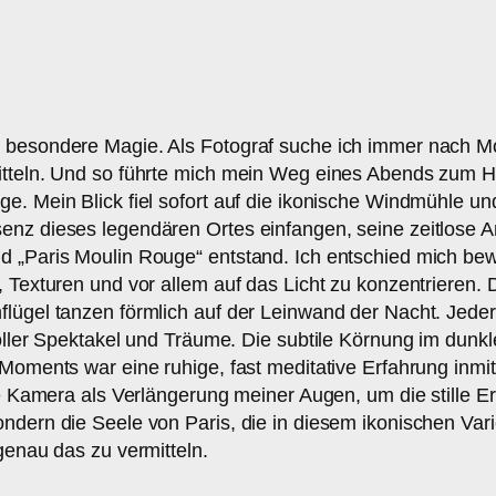
 besondere Magie. Als Fotograf suche ich immer nach Mom
itteln. Und so führte mich mein Weg eines Abends zum H
e. Mein Blick fiel sofort auf die ikonische Windmühle un
enz dieses legendären Ortes einfangen, seine zeitlose A
ld „Paris Moulin Rouge“ entstand. Ich entschied mich b
, Texturen und vor allem auf das Licht zu konzentrieren.
flügel tanzen förmlich auf der Leinwand der Nacht. Jede
voller Spektakel und Träume. Die subtile Körnung im dunkl
 Moments war eine ruhige, fast meditative Erfahrung inmit
ine Kamera als Verlängerung meiner Augen, um die stille 
ndern die Seele von Paris, die in diesem ikonischen Varie
genau das zu vermitteln.