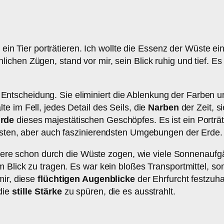
r ein Tier porträtieren. Ich wollte die Essenz der Wüste e
lichen Zügen, stand vor mir, sein Blick ruhig und tief. 
scheidung. Sie eliminiert die Ablenkung der Farben und
te im Fell, jedes Detail des Seils, die
Narben
der Zeit, s
rde
dieses majestätischen Geschöpfes. Es ist ein Porträt
testen, aber auch faszinierendsten Umgebungen der Erde.
e Tiere schon durch die Wüste zogen, wie viele Sonnenauf
m Blick zu tragen. Es war kein bloßes Transportmittel, s
mir, diese
flüchtigen Augenblicke
der Ehrfurcht festzuhal
die
stille Stärke
zu spüren, die es ausstrahlt.